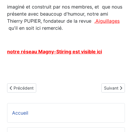
imaginé et construit par nos membres, et que nous
présente avec beaucoup d'humour, notre ami
Thierry PUPIER, fondateur de la revue
,
Aiguillages
qu'il en soit ici remercié.
notre réseau Magny-Stiring est visible ici
Article précédent : Les Mines de Ross et Lange
Article suivant
Précédent
Suivant
Accueil