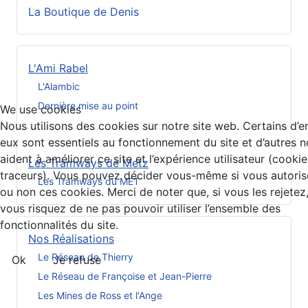
La Boutique de Denis
L'Ami Rabel
L'Alambic
Dernière mise au point
We use cookies
Nous utilisons des cookies sur notre site web. Certains d’e
eux sont essentiels au fonctionnement du site et d’autres 
aident à améliorer ce site et l’expérience utilisateur (cookie
Les Tramways de Metz
traceurs). Vous pouvez décider vous-même si vous autoris
Les Tramways du MET
ou non ces cookies. Merci de noter que, si vous les rejetez
vous risquez de ne pas pouvoir utiliser l’ensemble des
fonctionnalités du site.
Nos Réalisations
Le Réseau de Thierry
Ok
Je refuse
Le Réseau de Françoise et Jean-Pierre
Les Mines de Ross et l'Ange