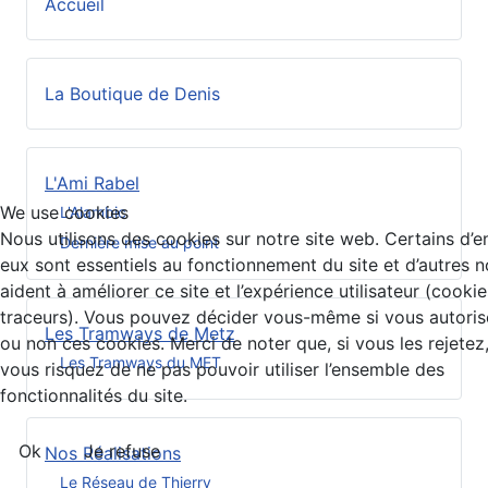
Accueil
La Boutique de Denis
L'Ami Rabel
We use cookies
L'Alambic
Nous utilisons des cookies sur notre site web. Certains d’e
Dernière mise au point
eux sont essentiels au fonctionnement du site et d’autres 
aident à améliorer ce site et l’expérience utilisateur (cookie
traceurs). Vous pouvez décider vous-même si vous autoris
Les Tramways de Metz
ou non ces cookies. Merci de noter que, si vous les rejetez
Les Tramways du MET
vous risquez de ne pas pouvoir utiliser l’ensemble des
fonctionnalités du site.
Ok
Je refuse
Nos Réalisations
Le Réseau de Thierry