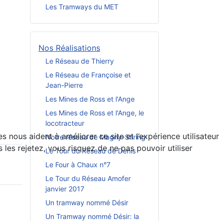
Les Tramways du MET
Nos Réalisations
Le Réseau de Thierry
Le Réseau de Françoise et
Jean-Pierre
Les Mines de Ross et l'Ange
Les Mines de Ross et l'Ange, le
locotracteur
 nous aident à améliorer ce site et l’expérience utilisateur
Notre réseau de Magny-Stiring
es rejetez, vous risquez de ne pas pouvoir utiliser
Le Tour du Réseau de Denis
Le Four à Chaux n°7
Le Tour du Réseau Amofer
janvier 2017
Un tramway nommé Désir
Un Tramway nommé Désir: la