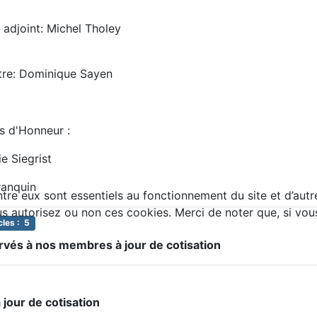
ichel Tholey
que Sayen
neur :
rist
uin
tre eux sont essentiels au fonctionnement du site et d’autres
autorisez ou non ces cookies. Merci de noter que, si vous l
les : 5
ervés à nos membres à jour de cotisation
jour de cotisation