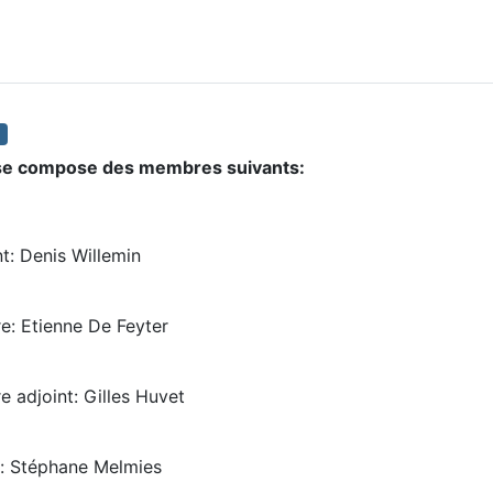
r se compose des membres suivants:
Willemin
 De Feyter
illes Huvet
e Melmies