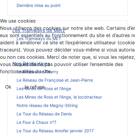
Dernière mise au point
We use cookies
Nous utilisons des cookies sur notre site web. Certains d’e
Les Tramways de Metz
eux sont essentiels au fonctionnement du site et d’autres 
Les Tramways du MET
aident à améliorer ce site et l’expérience utilisateur (cookie
traceurs). Vous pouvez décider vous-même si vous autoris
ou non ces cookies. Merci de noter que, si vous les rejetez
Nos Réalisations
vous risquez de ne pas pouvoir utiliser l’ensemble des
fonctionnalités du site.
Le Réseau de Thierry
Le Réseau de Françoise et Jean-Pierre
Ok
Je refuse
Les Mines de Ross et l'Ange
Les Mines de Ross et l'Ange, le locotracteur
Notre réseau de Magny-Stiring
Le Tour du Réseau de Denis
Le Four à Chaux n°7
Le Tour du Réseau Amofer janvier 2017