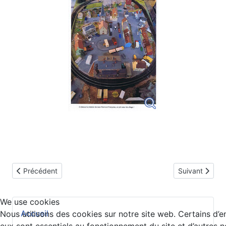
Article précédent : Le Réseau de Thierry
Article suivan
Précédent
Suivant
We use cookies
Accueil
Nous utilisons des cookies sur notre site web. Certains d’e