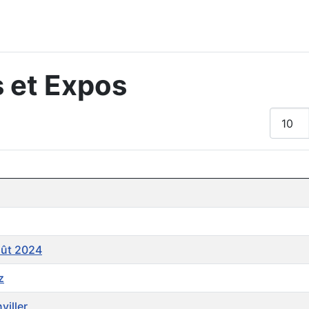
 et Expos
Affiche
oût 2024
z
viller