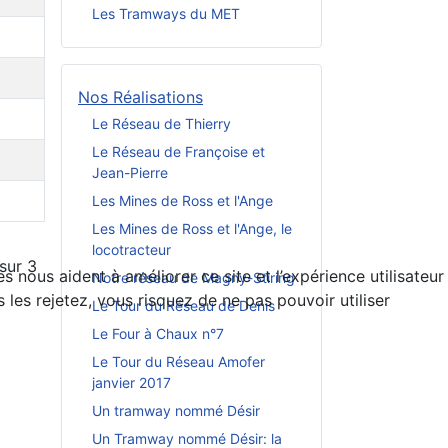
Les Tramways du MET
Nos Réalisations
Le Réseau de Thierry
Le Réseau de Françoise et
Jean-Pierre
Les Mines de Ross et l'Ange
Les Mines de Ross et l'Ange, le
locotracteur
sur 3
 nous aident à améliorer ce site et l’expérience utilisateur
Notre réseau de Magny-Stiring
es rejetez, vous risquez de ne pas pouvoir utiliser
Le Tour du Réseau de Denis
Le Four à Chaux n°7
Le Tour du Réseau Amofer
janvier 2017
Un tramway nommé Désir
Un Tramway nommé Désir: la