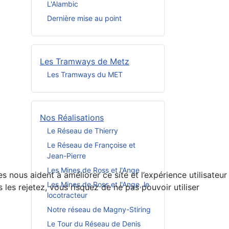
L'Alambic
Dernière mise au point
Les Tramways de Metz
Les Tramways du MET
Nos Réalisations
Le Réseau de Thierry
Le Réseau de Françoise et
Jean-Pierre
Les Mines de Ross et l'Ange
 nous aident à améliorer ce site et l’expérience utilisateur
Les Mines de Ross et l'Ange, le
es rejetez, vous risquez de ne pas pouvoir utiliser
locotracteur
Notre réseau de Magny-Stiring
Le Tour du Réseau de Denis