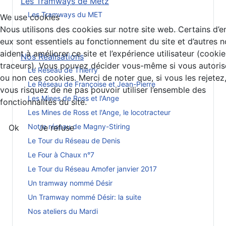
Les Tramways de Metz
Les Tramways du MET
We use cookies
Nous utilisons des cookies sur notre site web. Certains d’e
eux sont essentiels au fonctionnement du site et d’autres 
aident à améliorer ce site et l’expérience utilisateur (cookie
Nos Réalisations
traceurs). Vous pouvez décider vous-même si vous autoris
Le Réseau de Thierry
ou non ces cookies. Merci de noter que, si vous les rejetez
Le Réseau de Françoise et Jean-Pierre
vous risquez de ne pas pouvoir utiliser l’ensemble des
Les Mines de Ross et l'Ange
fonctionnalités du site.
Les Mines de Ross et l'Ange, le locotracteur
Notre réseau de Magny-Stiring
Ok
Je refuse
Le Tour du Réseau de Denis
Le Four à Chaux n°7
Le Tour du Réseau Amofer janvier 2017
Un tramway nommé Désir
Un Tramway nommé Désir: la suite
Nos ateliers du Mardi